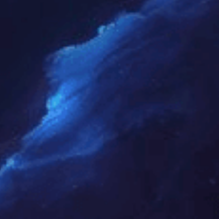
起点，满意没有终点”为企业使命，依托多年的行业经验，以客
低运营成本，提高生产效率，快速应对市场变化，发挥竞争优
领先IT厂商紧密合作，先后成为绿盟金牌代理、H3C金牌代