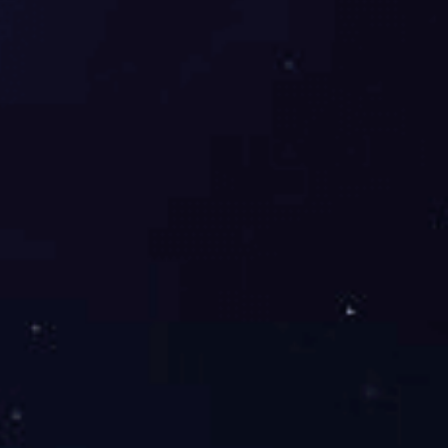
息化、智能化的物质介质，支持将来语音、数据、图文、多媒体等综合