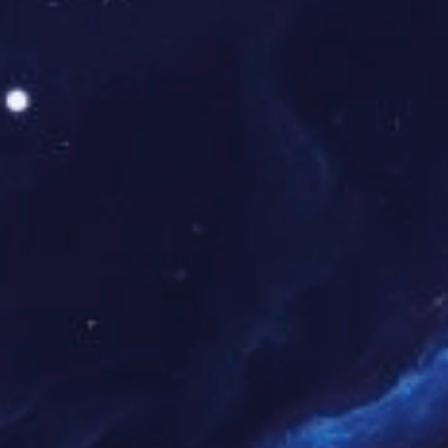
2013年，总部在广州，公司一直坚持“以客户为中心，服务只有
客户提供专业的、前瞻性的新IT信息技术解决方案，帮助客户降
最优秀的以客户体验为中心的智能服务商之一。
力及扎实的技术储备和持续创新能力，多年来保持着与众多业界
金牌代理、博科经销商等。