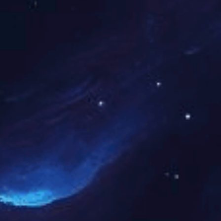
2013
公司成立于2013年
10
10年服务经验
100
合作客户100+
100
现有员工100+
荣誉资质
竞猜网-竞猜网APP官方下载 作为中国领先的IT网络系统
的经验。