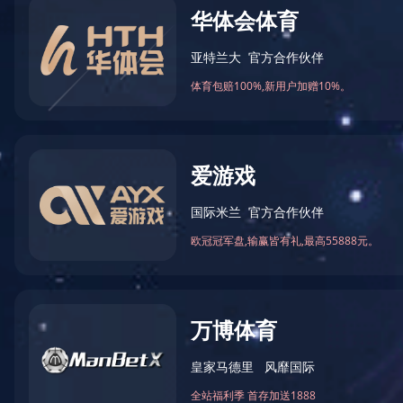
分支组网及移动办公
智能化组网解决方案
新闻资讯

新闻资讯
进一步了解

公司新闻
行业新闻
工程案例

工程案例
进一步了解
